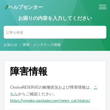
ヘルプセンター
お困りの内容を入力してください
メールでのお問い合わせ
問い合わせ受付後 (24時間365日)
当社営業時間内に返信します。
お知らせ
障害・メンテナンス情報
お電話・Web会議でのお問い合わせ
※予約制
事前にご予約いただいた日時に、
お電話・ Web会議にて対応いたします。
障害情報
ChoiceRESERVEの稼働状況および障害情報は、
こ
ちら
からご確認ください。
https://yoyaku-package.com/news_cat/status/